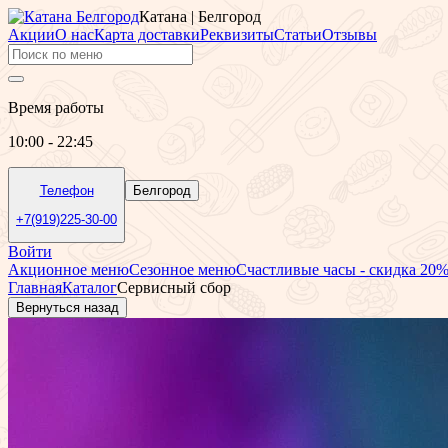
Катана | Белгород
Акции
О нас
Карта доставки
Реквизиты
Статьи
Отзывы
Время работы
10:00 - 22:45
Телефон
Белгород
+7(919)225-30-00
Войти
Акционное меню
Сезонное меню
Счастливые часы - скидка 20
Главная
Каталог
Сервисный сбор
Вернуться назад