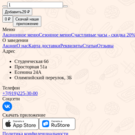
Добавить
29 ₽
0 ₽
Скачай наше
приложение
Меню
Акционное меню
Сезонное меню
Счастливые часы - скидка 20
О заведении
Акции
О нас
Карта доставки
Реквизиты
Статьи
Отзывы
Адрес
Студенческая 6б
Просторная 51а
Есенина 24А
Олимпийский переулок, 3Б
Телефон
+7(919)225-30-00
Соцсети
Скачать приложение
Политика конфиденциальности