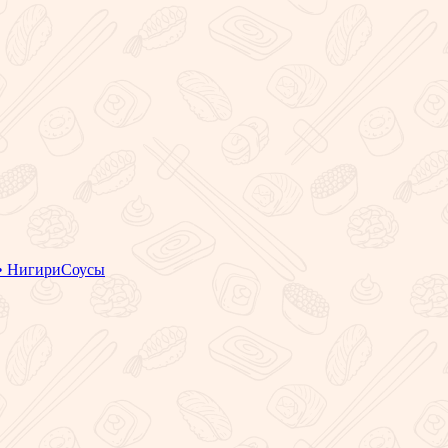
• Нигири
Соусы