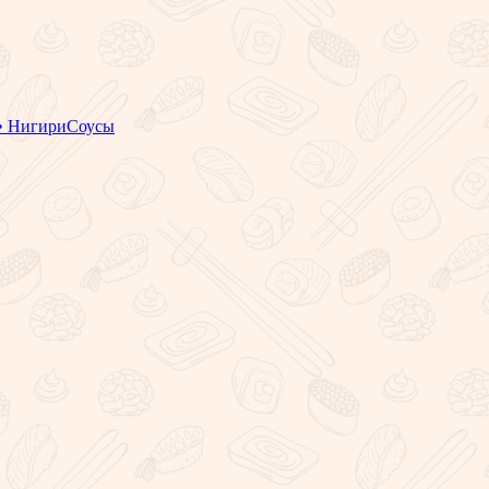
• Нигири
Соусы