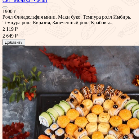
Сет "Монако" • 64шт
1900 г
Ролл Филадельфия мини, Маки буко, Темпура ролл Имбирь,
Темпура ролл Евразия, Запеченный ролл Крабовы...
2 119 ₽
2 649 ₽
Добавить