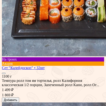
На троих
Акция
Сет "Калейдоскоп" • 32шт
1100 г
Темпура ролл том ям тортилья, ролл Калифорния
классическая 1/2 порции, Запеченный ролл Кани, ролл Ог...
1 499 ₽
1 869 ₽
Добавить