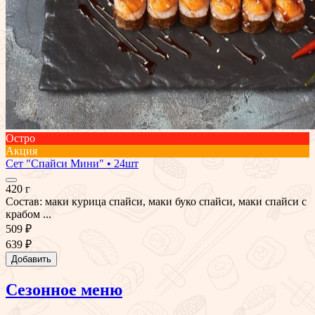
Остро
Акция
Сет "Спайси Мини" • 24шт
420 г
Состав: маки курица спайси, маки буко спайси, маки спайси с
крабом ...
509 ₽
639 ₽
Добавить
Сезонное меню