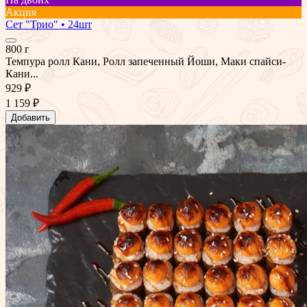
Акция
Сет "Трио" • 24шт
800 г
Темпура ролл Кани, Ролл запеченный Йоши, Маки спайси-
Кани...
929 ₽
1 159 ₽
Добавить