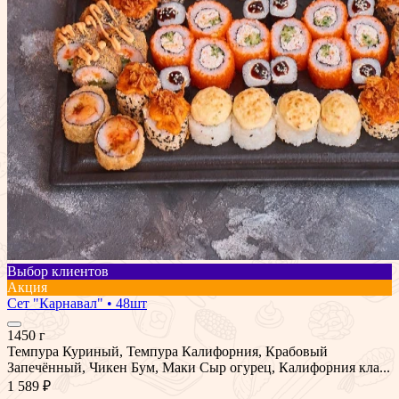
Выбор клиентов
Акция
Сет "Карнавал" • 48шт
1450 г
Темпура Куриный, Темпура Калифорния, Крабовый
Запечённый, Чикен Бум, Маки Сыр огурец, Калифорния кла...
1 589 ₽