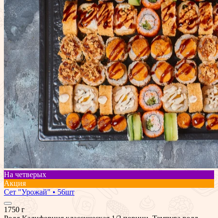
На четверых
Акция
Сет "Урожай" • 56шт
1750 г