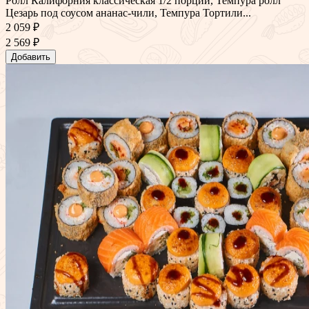
Ролл Калифорния классическая 1/2 порции, Темпура ролл
Цезарь под соусом ананас-чили, Темпура Тортили...
2 059 ₽
2 569 ₽
Добавить