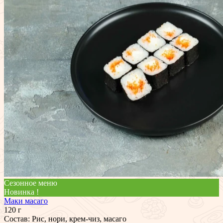
Сезонное меню
Новинка !
Маки масаго
120 г
Состав: Рис, нори, крем-чиз, масаго