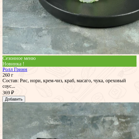
Сезонное меню
Новинка !
Ролл Гринн
260 г
Состав: Рис, нори, крем-чиз, краб, масаго, чука, ореховый
соус...
369 ₽
Добавить