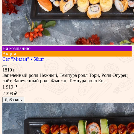
На компанию
Акция
Сет "Милан" • 58шт
1810 г
Запечённый ролл Нежный, Темпура ролл Тори, Ролл Огурец
лайт, Запеченный ролл Фьюжн, Темпура ролл Ев...
1 919 ₽
2 399 ₽
Добавить