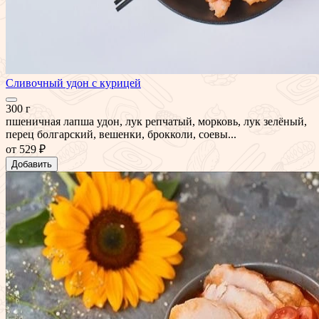
Сливочный удон с курицей
300 г
пшеничная лапша удон, лук репчатый, морковь, лук зелёный,
перец болгарский, вешенки, брокколи, соевы...
от
529 ₽
Добавить