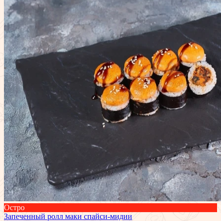
Остро
Запеченный ролл маки спайси-мидии