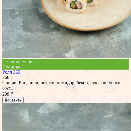
Сезонное меню
Новинка !
Ролл 365
260 г
Состав: Рис, нори, огурец, помидор, бекон, лук фри, унаги
соус...
299 ₽
Добавить