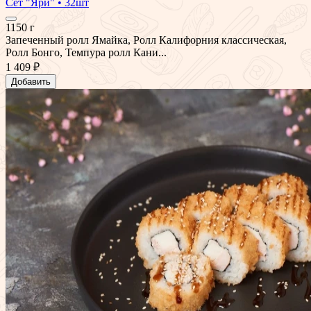
Сет "Яри" • 32шт
1150 г
Запеченный ролл Ямайка, Ролл Калифорния классическая,
Ролл Бонго, Темпура ролл Кани...
1 409 ₽
Добавить