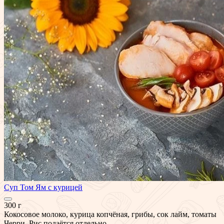
Суп Том Ям с курицей
300 г
Кокосовое молоко, курица копчёная, грибы, сок лайм, томаты
Черри, Рис подаётся отдельно...