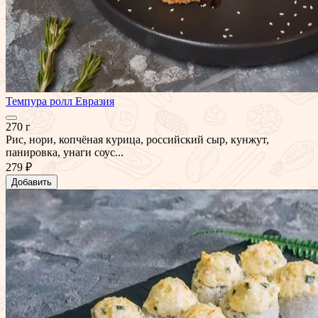
Темпура ролл Евразия
270 г
Рис, нори, копчёная курица, российский сыр, кунжут,
панировка, унаги соус...
279 ₽
Добавить