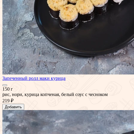
Запеченный ролл маки курица
150 г
рис, нори, курица копченая, белый соус с чесноком
219 ₽
Добавить