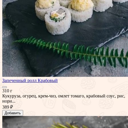
Запеченный ролл Крабовый
310 г
Кукуруза, огурец, крем-чиз, омлет томаго, крабовый соус, рис,
нори...
389 ₽
Добавить