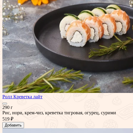
Ролл Креветка лайт
290 г
Рис, нори, крем-чиз, креветка тигровая, огурец, сурими
519 ₽
Добавить