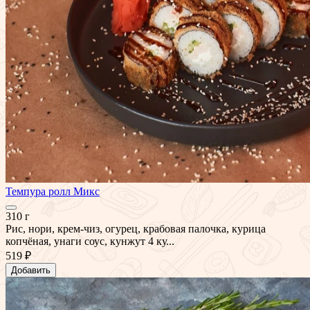
Темпура ролл Микс
310 г
Рис, нори, крем-чиз, огурец, крабовая палочка, курица
копчёная, унаги соус, кунжут 4 ку...
519 ₽
Добавить