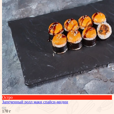
Остро
Запеченный ролл маки спайси-мидии
170 г