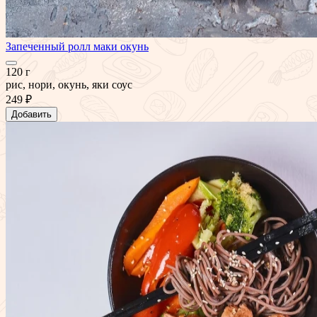
Запеченный ролл маки окунь
120 г
рис, нори, окунь, яки соус
249 ₽
Добавить