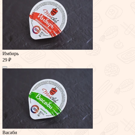
Имбирь
29 ₽
Васаби