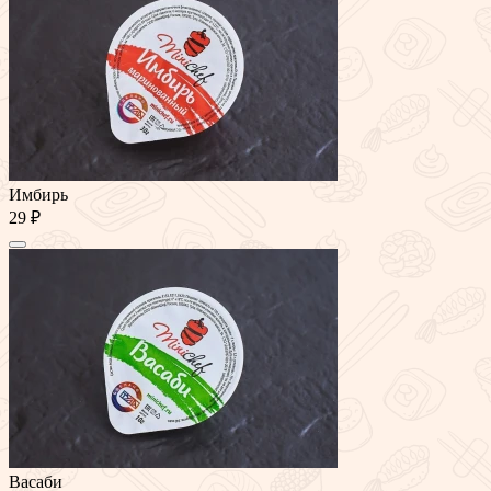
Имбирь
29 ₽
Васаби