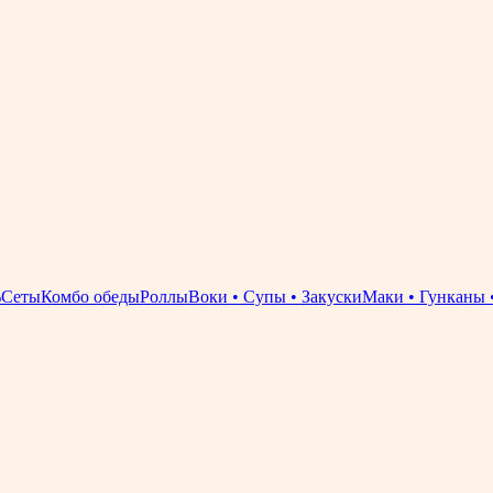
%
Сеты
Комбо обеды
Роллы
Воки • Супы • Закуски
Маки • Гунканы 