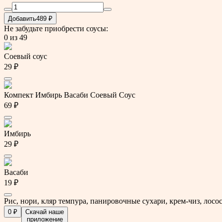
Добавить
489 ₽
Не забудьте приобрести соусы:
0
из 49
Соевый соус
29 ₽
Компект Имбирь Васаби Соевый Соус
69 ₽
Имбирь
29 ₽
Васаби
19 ₽
Рис, нори, кляр темпура, панировочные сухари, крем-чиз, лосось
0 ₽
Скачай наше
приложение