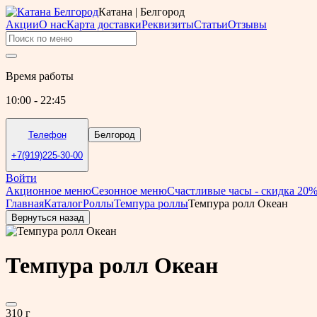
Катана | Белгород
Акции
О нас
Карта доставки
Реквизиты
Статьи
Отзывы
Время работы
10:00 - 22:45
Телефон
Белгород
+7(919)225-30-00
Войти
Акционное меню
Сезонное меню
Счастливые часы - скидка 20
Главная
Каталог
Роллы
Темпура роллы
Темпура ролл Океан
Вернуться назад
Темпура ролл Океан
310 г