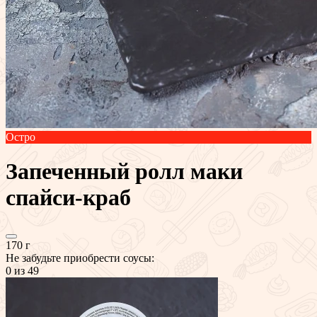
Остро
Запеченный ролл маки
спайси-краб
170 г
Не забудьте приобрести соусы:
0
из 49