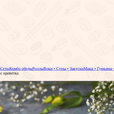
%
Сеты
Комбо обеды
Роллы
Воки • Супы • Закуски
Маки • Гунканы 
с креветка