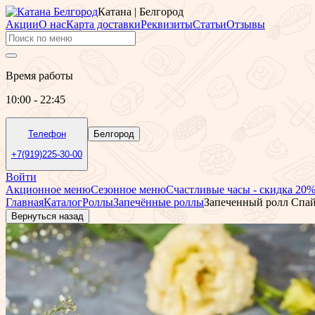
Катана | Белгород
Акции
О нас
Карта доставки
Реквизиты
Статьи
Отзывы
Время работы
10:00 - 22:45
Телефон
Белгород
+7(919)225-30-00
Войти
Акционное меню
Сезонное меню
Счастливые часы - скидка 20
Главная
Каталог
Роллы
Запечённые роллы
Запеченный ролл Спай
Вернуться назад