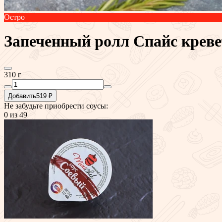
Остро
Запеченный ролл Спайс крев
310 г
Добавить
519 ₽
Не забудьте приобрести соусы:
0
из 49